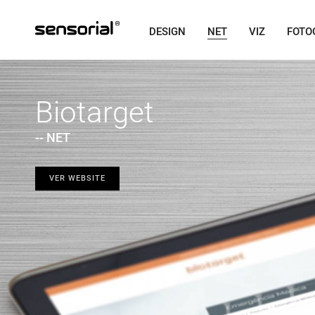
DESIGN
NET
VIZ
FOTO
Biotarget
-- NET
VER WEBSITE